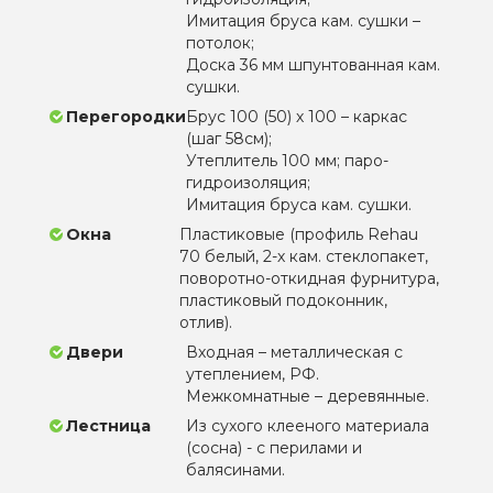
Имитация бруса кам. сушки –
потолок;
Доска 36 мм шпунтованная кам.
сушки.
Перегородки
Брус 100 (50) х 100 – каркас
(шаг 58см);
Утеплитель 100 мм; паро-
гидроизоляция;
Имитация бруса кам. сушки.
Окна
Пластиковые (профиль Rehau
70 белый, 2-х кам. стеклопакет,
поворотно-откидная фурнитура,
пластиковый подоконник,
отлив).
Двери
Входная – металлическая с
утеплением, РФ.
Межкомнатные – деревянные.
Лестница
Из сухого клееного материала
(сосна) - с перилами и
балясинами.