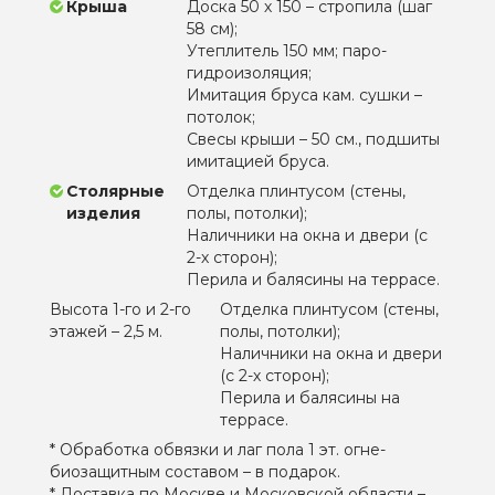
Крыша
Доска 50 х 150 – стропила (шаг
58 см);
Утеплитель 150 мм; паро-
гидроизоляция;
Имитация бруса кам. сушки –
потолок;
Свесы крыши – 50 см., подшиты
имитацией бруса.
Столярные
Отделка плинтусом (стены,
изделия
полы, потолки);
Наличники на окна и двери (с
2-х сторон);
Перила и балясины на террасе.
Высота 1-го и 2-го
Отделка плинтусом (стены,
этажей – 2,5 м.
полы, потолки);
Наличники на окна и двери
(с 2-х сторон);
Перила и балясины на
террасе.
* Обработка обвязки и лаг пола 1 эт. огне-
биозащитным составом – в подарок.
* Доставка по Москве и Московской области –