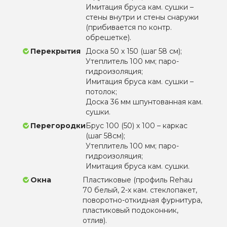
Имитация бруса кам. сушки –
стены внутри и стены снаружи
(прибивается по контр.
обрешетке).
Перекрытия
Доска 50 х 150 (шаг 58 см);
Утеплитель 100 мм; паро-
гидроизоляция;
Имитация бруса кам. сушки –
потолок;
Доска 36 мм шпунтованная кам.
сушки.
Перегородки
Брус 100 (50) х 100 – каркас
(шаг 58см);
Утеплитель 100 мм; паро-
гидроизоляция;
Имитация бруса кам. сушки.
Окна
Пластиковые (профиль Rehau
70 белый, 2-х кам. стеклопакет,
поворотно-откидная фурнитура,
пластиковый подоконник,
отлив).