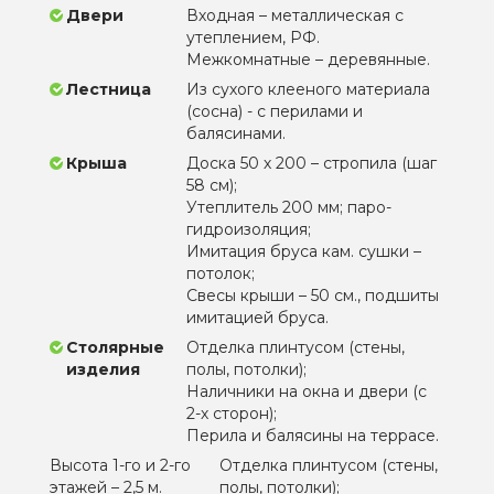
Двери
Входная – металлическая с
утеплением, РФ.
Межкомнатные – деревянные.
Лестница
Из сухого клееного материала
(сосна) - с перилами и
балясинами.
Крыша
Доска 50 х 200 – стропила (шаг
58 см);
Утеплитель 200 мм; паро-
гидроизоляция;
Имитация бруса кам. сушки –
потолок;
Свесы крыши – 50 см., подшиты
имитацией бруса.
Столярные
Отделка плинтусом (стены,
изделия
полы, потолки);
Наличники на окна и двери (с
2-х сторон);
Перила и балясины на террасе.
Высота 1-го и 2-го
Отделка плинтусом (стены,
этажей – 2,5 м.
полы, потолки);