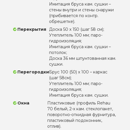
Имитация бруса кам. сушки –
стены внутри и стены снаружи
(прибивается по контр.
обрешетке).
Перекрытия
Доска 50 х 150 (шаг 58 см);
Утеплитель 100 мм; паро-
гидроизоляция;
Имитация бруса кам. сушки –
потолок;
Доска 36 мм шпунтованная кам.
сушки.
Перегородки
Брус 100 (50) х 100 – каркас
(шаг 58см);
Утеплитель 100 мм; паро-
гидроизоляция;
Имитация бруса кам. сушки.
Окна
Пластиковые (профиль Rehau
70 белый, 2-х кам. стеклопакет,
поворотно-откидная фурнитура,
пластиковый подоконник,
отлив).