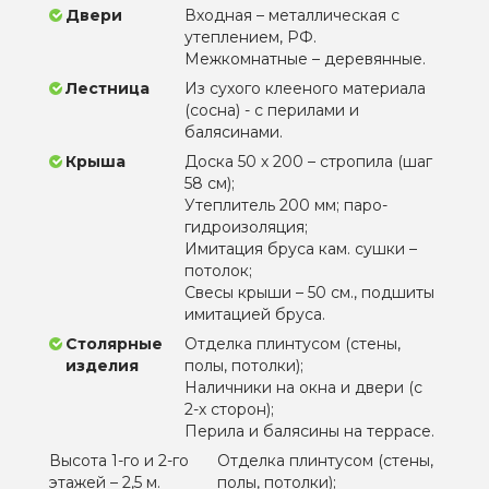
Двери
Входная – металлическая с
утеплением, РФ.
Межкомнатные – деревянные.
Лестница
Из сухого клееного материала
(сосна) - с перилами и
балясинами.
Крыша
Доска 50 х 200 – стропила (шаг
58 см);
Утеплитель 200 мм; паро-
гидроизоляция;
Имитация бруса кам. сушки –
потолок;
Свесы крыши – 50 см., подшиты
имитацией бруса.
Столярные
Отделка плинтусом (стены,
изделия
полы, потолки);
Наличники на окна и двери (с
2-х сторон);
Перила и балясины на террасе.
Высота 1-го и 2-го
Отделка плинтусом (стены,
этажей – 2,5 м.
полы, потолки);