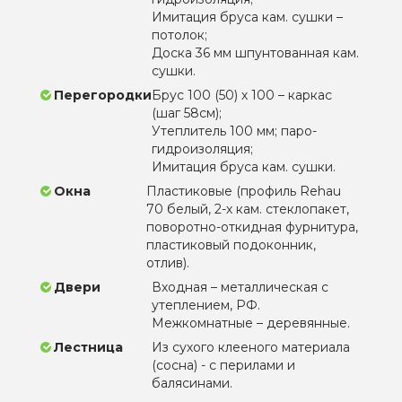
Имитация бруса кам. сушки –
потолок;
Доска 36 мм шпунтованная кам.
сушки.
Перегородки
Брус 100 (50) х 100 – каркас
(шаг 58см);
Утеплитель 100 мм; паро-
гидроизоляция;
Имитация бруса кам. сушки.
Окна
Пластиковые (профиль Rehau
70 белый, 2-х кам. стеклопакет,
поворотно-откидная фурнитура,
пластиковый подоконник,
отлив).
Двери
Входная – металлическая с
утеплением, РФ.
Межкомнатные – деревянные.
Лестница
Из сухого клееного материала
(сосна) - с перилами и
балясинами.