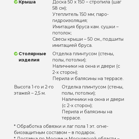
Крыша
Доска 50 х 150 – стропила (шаг
58 см);
Утеплитель 150 мм; паро-
гидроизоляция;
Имитация бруса кам. сушки –
потолок;
Свесы крыши – 50 см., подшиты
имитацией бруса.
Столярные
Отделка плинтусом (стены,
изделия
полы, потолки);
Наличники на окна и двери (с
2-х сторон);
Перила и балясины на террасе.
Высота 1-го и 2-го
Отделка плинтусом (стены,
этажей – 2,5 м.
полы, потолки);
Наличники на окна и двери
(с 2-х сторон);
Перила и балясины на
террасе.
* Обработка обвязки и лаг пола 1 эт. огне-
биозащитным составом – в подарок.
* Доставка по Москве и Московской области –