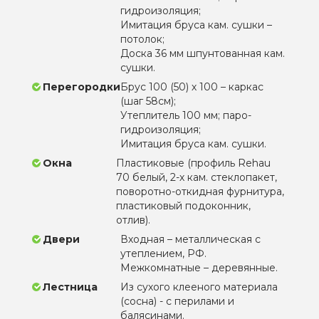
гидроизоляция;
Имитация бруса кам. сушки –
потолок;
Доска 36 мм шпунтованная кам.
сушки.
Перегородки
Брус 100 (50) х 100 – каркас
(шаг 58см);
Утеплитель 100 мм; паро-
гидроизоляция;
Имитация бруса кам. сушки.
Окна
Пластиковые (профиль Rehau
70 белый, 2-х кам. стеклопакет,
поворотно-откидная фурнитура,
пластиковый подоконник,
отлив).
Двери
Входная – металлическая с
утеплением, РФ.
Межкомнатные – деревянные.
Лестница
Из сухого клееного материала
(сосна) - с перилами и
балясинами.