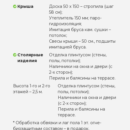
Крыша
Доска 50 х 150 – стропила (шаг
58 см);
Утеплитель 150 мм; паро-
гидроизоляция;
Имитация бруса кам. сушки –
потолок;
Свесы крыши – 50 см., подшиты
имитацией бруса.
Столярные
Отделка плинтусом (стены,
изделия
полы, потолки);
Наличники на окна и двери (с
2-х сторон);
Перила и балясины на террасе.
Высота 1-го и 2-го
Отделка плинтусом (стены,
этажей – 2,5 м.
полы, потолки);
Наличники на окна и двери
(с 2-х сторон);
Перила и балясины на
террасе.
* Обработка обвязки и лаг пола 1 эт. огне-
биозащитным составом – в подарок.