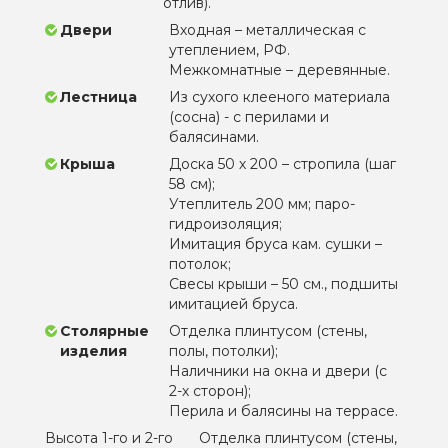
отлив).
Двери
Входная – металлическая с
утеплением, РФ.
Межкомнатные – деревянные.
Лестница
Из сухого клееного материала
(сосна) - с перилами и
балясинами.
Крыша
Доска 50 х 200 – стропила (шаг
58 см);
Утеплитель 200 мм; паро-
гидроизоляция;
Имитация бруса кам. сушки –
потолок;
Свесы крыши – 50 см., подшиты
имитацией бруса.
Столярные
Отделка плинтусом (стены,
изделия
полы, потолки);
Наличники на окна и двери (с
2-х сторон);
Перила и балясины на террасе.
Высота 1-го и 2-го
Отделка плинтусом (стены,