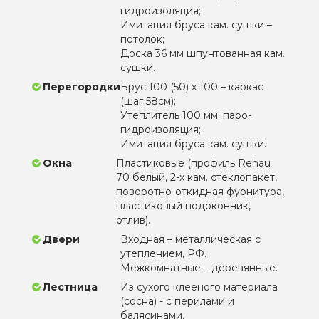
гидроизоляция;
Имитация бруса кам. сушки –
потолок;
Доска 36 мм шпунтованная кам.
сушки.
Перегородки
Брус 100 (50) х 100 – каркас
(шаг 58см);
Утеплитель 100 мм; паро-
гидроизоляция;
Имитация бруса кам. сушки.
Окна
Пластиковые (профиль Rehau
70 белый, 2-х кам. стеклопакет,
поворотно-откидная фурнитура,
пластиковый подоконник,
отлив).
Двери
Входная – металлическая с
утеплением, РФ.
Межкомнатные – деревянные.
Лестница
Из сухого клееного материала
(сосна) - с перилами и
балясинами.