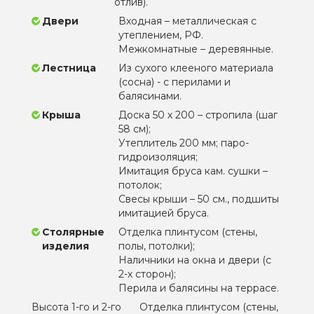
отлив).
Двери
Входная – металлическая с
утеплением, РФ.
Межкомнатные – деревянные.
Лестница
Из сухого клееного материала
(сосна) - с перилами и
балясинами.
Крыша
Доска 50 х 200 – стропила (шаг
58 см);
Утеплитель 200 мм; паро-
гидроизоляция;
Имитация бруса кам. сушки –
потолок;
Свесы крыши – 50 см., подшиты
имитацией бруса.
Столярные
Отделка плинтусом (стены,
изделия
полы, потолки);
Наличники на окна и двери (с
2-х сторон);
Перила и балясины на террасе.
Высота 1-го и 2-го
Отделка плинтусом (стены,