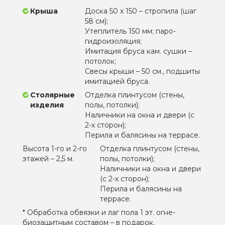
Крыша
Доска 50 х 150 – стропила (шаг
58 см);
Утеплитель 150 мм; паро-
гидроизоляция;
Имитация бруса кам. сушки –
потолок;
Свесы крыши – 50 см., подшиты
имитацией бруса.
Столярные
Отделка плинтусом (стены,
изделия
полы, потолки);
Наличники на окна и двери (с
2-х сторон);
Перила и балясины на террасе.
Высота 1-го и 2-го
Отделка плинтусом (стены,
этажей – 2,5 м.
полы, потолки);
Наличники на окна и двери
(с 2-х сторон);
Перила и балясины на
террасе.
* Обработка обвязки и лаг пола 1 эт. огне-
биозащитным составом – в подарок.