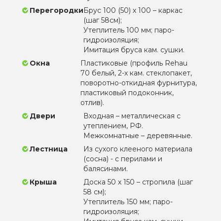
Перегородки
Брус 100 (50) х 100 – каркас
(шаг 58см);
Утеплитель 100 мм; паро-
гидроизоляция;
Имитация бруса кам. сушки.
Окна
Пластиковые (профиль Rehau
70 белый, 2-х кам. стеклопакет,
поворотно-откидная фурнитура,
пластиковый подоконник,
отлив).
Двери
Входная – металлическая с
утеплением, РФ.
Межкомнатные – деревянные.
Лестница
Из сухого клееного материала
(сосна) - с перилами и
балясинами.
Крыша
Доска 50 х 150 – стропила (шаг
58 см);
Утеплитель 150 мм; паро-
гидроизоляция;