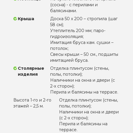
(сосна) - с перилами и
балясинами.
Крыша
Доска 50 х 200 – стропила (шаг
58 см);
Утеплитель 200 мм; паро-
гидроизоляция;
Имитация бруса кам. сушки –
потолок;
Свесы крыши – 50 см., подшиты
имитацией бруса.
Столярные
Отделка плинтусом (стены,
изделия
полы, потолки);
Наличники на окна и двери (с
2-х сторон);
Перила и балясины на террасе.
Высота 1-го и 2-го
Отделка плинтусом (стены,
этажей – 2,5 м.
полы, потолки);
Наличники на окна и двери
(с 2-х сторон);
Перила и балясины на
террасе.