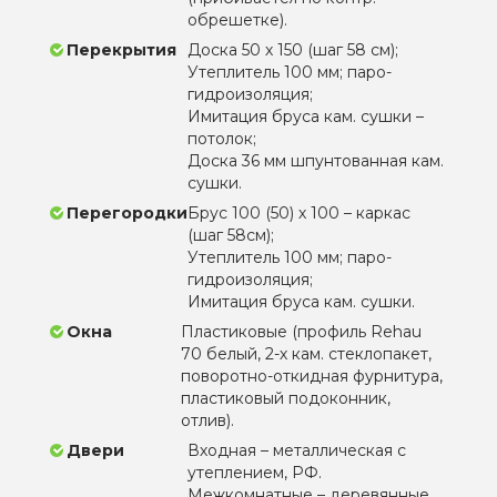
обрешетке).
Перекрытия
Доска 50 х 150 (шаг 58 см);
Утеплитель 100 мм; паро-
гидроизоляция;
Имитация бруса кам. сушки –
потолок;
Доска 36 мм шпунтованная кам.
сушки.
Перегородки
Брус 100 (50) х 100 – каркас
(шаг 58см);
Утеплитель 100 мм; паро-
гидроизоляция;
Имитация бруса кам. сушки.
Окна
Пластиковые (профиль Rehau
70 белый, 2-х кам. стеклопакет,
поворотно-откидная фурнитура,
пластиковый подоконник,
отлив).
Двери
Входная – металлическая с
утеплением, РФ.
Межкомнатные – деревянные.