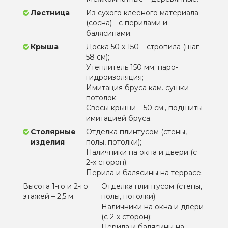
Лестница
Из сухого клееного материала
(сосна) - с перилами и
балясинами.
Крыша
Доска 50 х 150 – стропила (шаг
58 см);
Утеплитель 150 мм; паро-
гидроизоляция;
Имитация бруса кам. сушки –
потолок;
Свесы крыши – 50 см., подшиты
имитацией бруса.
Столярные
Отделка плинтусом (стены,
изделия
полы, потолки);
Наличники на окна и двери (с
2-х сторон);
Перила и балясины на террасе.
Высота 1-го и 2-го
Отделка плинтусом (стены,
этажей – 2,5 м.
полы, потолки);
Наличники на окна и двери
(с 2-х сторон);
Перила и балясины на