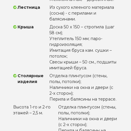
Лестница
Из сухого клееного материала
(сосна) - с перилами и
балясинами.
Крыша
Доска 50 х 150 – стропила (шаг
58 см);
Утеплитель 150 мм; паро-
гидроизоляция;
Имитация бруса кам. сушки –
потолок;
Свесы крыши – 50 см., подшиты
имитацией бруса.
Столярные
Отделка плинтусом (стены,
изделия
полы, потолки);
Наличники на окна и двери (с
2-х сторон);
Перила и балясины на террасе.
Высота 1-го и 2-го
Отделка плинтусом (стены,
этажей – 2,5 м.
полы, потолки);
Наличники на окна и двери
(с 2-х сторон);
Перила и балясины на