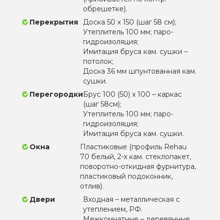
обрешетке).
Перекрытия
Доска 50 х 150 (шаг 58 см);
Утеплитель 100 мм; паро-
гидроизоляция;
Имитация бруса кам. сушки –
потолок;
Доска 36 мм шпунтованная кам.
сушки.
Перегородки
Брус 100 (50) х 100 – каркас
(шаг 58см);
Утеплитель 100 мм; паро-
гидроизоляция;
Имитация бруса кам. сушки.
Окна
Пластиковые (профиль Rehau
70 белый, 2-х кам. стеклопакет,
поворотно-откидная фурнитура,
пластиковый подоконник,
отлив).
Двери
Входная – металлическая с
утеплением, РФ.
Межкомнатные – деревянные.