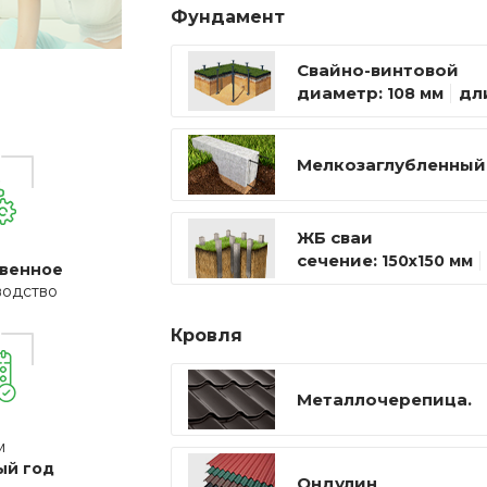
Фундамент
Свайно-винтовой
диаметр:
дл
108 мм
Мелкозаглубленный
ЖБ сваи
сечение:
150х150 мм
венное
водство
Кровля
Металлочерепица.
м
ый год
Ондулин