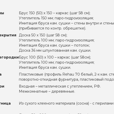
ны
Брус 150 (50) х 150 – каркас (шаг 58 см);
Утеплитель 150 мм; паро-гидроизоляция;
Имитация бруса кам. сушки – стены внутри и стен
(прибивается по контр. обрешетке).
екрытия
Доска 50 х 150 (шаг 58 см);
Утеплитель 100 мм; паро-гидроизоляция;
Имитация бруса кам. сушки – потолок;
Доска 36 мм шпунтованная кам. сушки.
егородки
Брус 100 (50) х 100 – каркас (шаг 58см);
Утеплитель 100 мм; паро-гидроизоляция;
Имитация бруса кам. сушки.
а
Пластиковые (профиль Rehau 70 белый, 2-х кам. ст
поворотно-откидная фурнитура, пластиковый подок
ри
Входная – металлическая с утеплением, РФ.
Межкомнатные – деревянные.
тница
Из сухого клееного материала (сосна) - с перилами