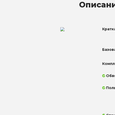
Описани
Кратк
Базов
Компл
Обв
Пол