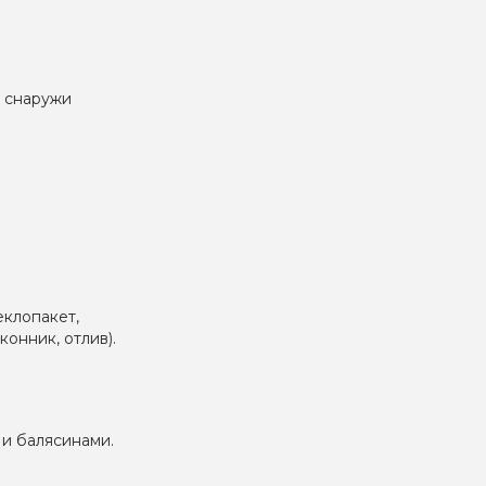
ы снаружи
еклопакет,
онник, отлив).
 и балясинами.