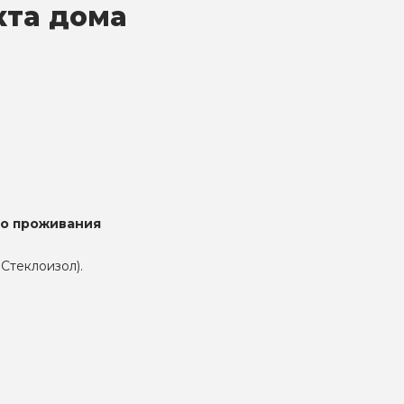
кта дома
го проживания
 Стеклоизол).