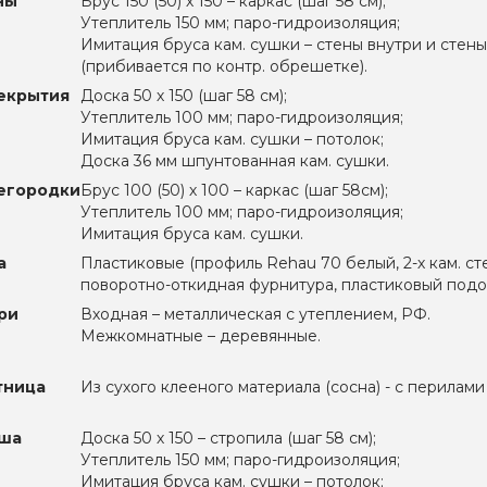
ны
Брус 150 (50) х 150 – каркас (шаг 58 см);
Утеплитель 150 мм; паро-гидроизоляция;
Имитация бруса кам. сушки – стены внутри и стен
(прибивается по контр. обрешетке).
екрытия
Доска 50 х 150 (шаг 58 см);
Утеплитель 100 мм; паро-гидроизоляция;
Имитация бруса кам. сушки – потолок;
Доска 36 мм шпунтованная кам. сушки.
егородки
Брус 100 (50) х 100 – каркас (шаг 58см);
Утеплитель 100 мм; паро-гидроизоляция;
Имитация бруса кам. сушки.
а
Пластиковые (профиль Rehau 70 белый, 2-х кам. ст
поворотно-откидная фурнитура, пластиковый подок
ри
Входная – металлическая с утеплением, РФ.
Межкомнатные – деревянные.
тница
Из сухого клееного материала (сосна) - с перилами
ша
Доска 50 х 150 – стропила (шаг 58 см);
Утеплитель 150 мм; паро-гидроизоляция;
Имитация бруса кам. сушки – потолок;