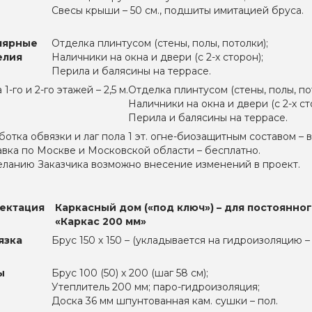
Свесы крыши – 50 см., подшиты имитацией бруса.
лярные
Отделка плинтусом (стены, полы, потолки);
елия
Наличники на окна и двери (с 2-х сторон);
Перила и балясины на террасе.
1-го и 2-го этажей – 2,5 м.
Отделка плинтусом (стены, полы, по
Наличники на окна и двери (с 2-х ст
Перила и балясины на террасе.
ботка обвязки и лаг пола 1 эт. огне-биозащитным составом – 
авка по Москве и Московской области – бесплатно.
еланию Заказчика возможно внесение изменений в проект.
ектация
Каркасный дом («под ключ») – для постоянно
«Каркас 200 мм»
язка
Брус 150 х 150 – (укладывается на гидроизоляцию –
ы
Брус 100 (50) х 200 (шаг 58 см);
Утеплитель 200 мм; паро-гидроизоляция;
Доска 36 мм шпунтованная кам. сушки – пол.