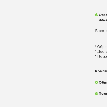
Сто
изд
Высота 
* Обра
* Дост
* По ж
Компл
Обв
Пол