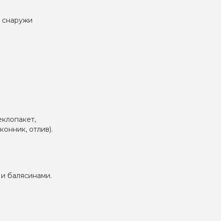
ы снаружи
еклопакет,
онник, отлив).
 и балясинами.