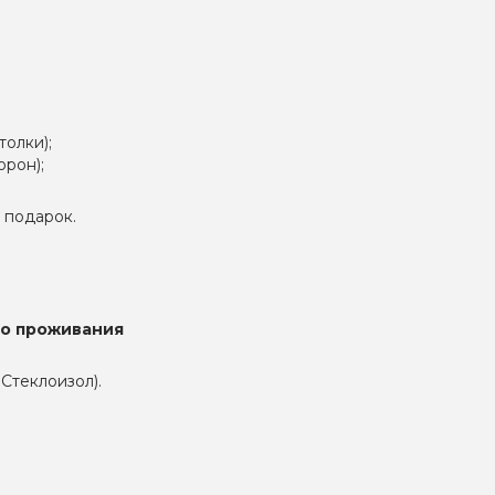
толки);
орон);
в подарок.
го проживания
 Стеклоизол).