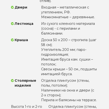
отлив).
Двери
Входная – металлическая с
утеплением, РФ.
Межкомнатные – деревянные.
Лестница
Из сухого клееного материала
(сосна) - с перилами и
балясинами.
Крыша
Доска 50 х 200 – стропила (шаг
58 см);
Утеплитель 200 мм; паро-
гидроизоляция;
Имитация бруса кам. сушки –
потолок;
Свесы крыши – 50 см., подшиты
имитацией бруса.
Столярные
Отделка плинтусом (стены,
изделия
полы, потолки);
Наличники на окна и двери (с
2-х сторон);
Перила и балясины на террасе.
Высота 1-го и 2-го
Отделка плинтусом (стены,