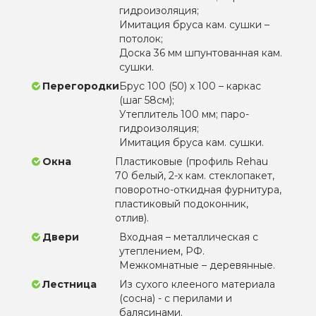
гидроизоляция;
Имитация бруса кам. сушки –
потолок;
Доска 36 мм шпунтованная кам.
сушки.
Перегородки
Брус 100 (50) х 100 – каркас
(шаг 58см);
Утеплитель 100 мм; паро-
гидроизоляция;
Имитация бруса кам. сушки.
Окна
Пластиковые (профиль Rehau
70 белый, 2-х кам. стеклопакет,
поворотно-откидная фурнитура,
пластиковый подоконник,
отлив).
Двери
Входная – металлическая с
утеплением, РФ.
Межкомнатные – деревянные.
Лестница
Из сухого клееного материала
(сосна) - с перилами и
балясинами.