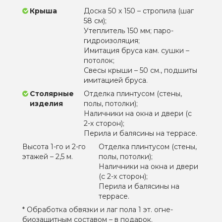
Крыша
Доска 50 х 150 – стропила (шаг
58 см);
Утеплитель 150 мм; паро-
гидроизоляция;
Имитация бруса кам. сушки –
потолок;
Свесы крыши – 50 см., подшиты
имитацией бруса.
Столярные
Отделка плинтусом (стены,
изделия
полы, потолки);
Наличники на окна и двери (с
2-х сторон);
Перила и балясины на террасе.
Высота 1-го и 2-го
Отделка плинтусом (стены,
этажей – 2,5 м.
полы, потолки);
Наличники на окна и двери
(с 2-х сторон);
Перила и балясины на
террасе.
* Обработка обвязки и лаг пола 1 эт. огне-
биозащитным составом – в подарок.