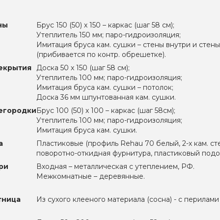
ны
Брус 150 (50) х 150 – каркас (шаг 58 см);
Утеплитель 150 мм; паро-гидроизоляция;
Имитация бруса кам. сушки – стены внутри и стен
(прибивается по контр. обрешетке).
екрытия
Доска 50 х 150 (шаг 58 см);
Утеплитель 100 мм; паро-гидроизоляция;
Имитация бруса кам. сушки – потолок;
Доска 36 мм шпунтованная кам. сушки.
егородки
Брус 100 (50) х 100 – каркас (шаг 58см);
Утеплитель 100 мм; паро-гидроизоляция;
Имитация бруса кам. сушки.
а
Пластиковые (профиль Rehau 70 белый, 2-х кам. ст
поворотно-откидная фурнитура, пластиковый подок
ри
Входная – металлическая с утеплением, РФ.
Межкомнатные – деревянные.
тница
Из сухого клееного материала (сосна) - с перилами