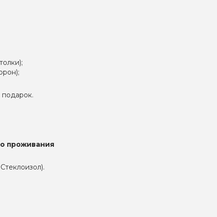
толки);
орон);
в подарок.
го проживания
 Стеклоизол).