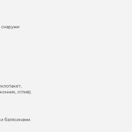
ы снаружи
еклопакет,
онник, отлив).
 и балясинами.