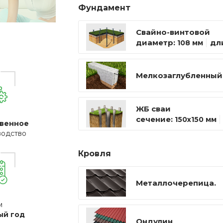
Фундамент
Свайно-винтовой
диаметр:
дл
108 мм
Мелкозаглубленный
ЖБ сваи
сечение:
150х150 мм
венное
водство
Кровля
Металлочерепица.
м
ый год
Ондулин