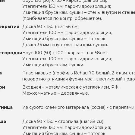
ны
Брус 150 (50) х 150 – каркас (шаг 58 см);
Утеплитель 150 мм; паро-гидроизоляция;
Имитация бруса кам. сушки – стены внутри и стен
(прибивается по контр. обрешетке).
екрытия
Доска 50 х 150 (шаг 58 см);
Утеплитель 100 мм; паро-гидроизоляция;
Имитация бруса кам. сушки – потолок;
Доска 36 мм шпунтованная кам. сушки.
егородки
Брус 100 (50) х 100 – каркас (шаг 58см);
Утеплитель 100 мм; паро-гидроизоляция;
Имитация бруса кам. сушки.
а
Пластиковые (профиль Rehau 70 белый, 2-х кам. ст
поворотно-откидная фурнитура, пластиковый подок
ри
Входная – металлическая с утеплением, РФ.
Межкомнатные – деревянные.
тница
Из сухого клееного материала (сосна) - с перилами
ша
Доска 50 х 150 – стропила (шаг 58 см);
Утеплитель 150 мм; паро-гидроизоляция;
Имитация бруса кам. сушки – потолок;