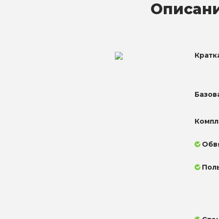
Описани
Кратк
Базов
Компл
Обв
Пол