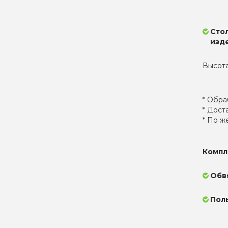
Сто
изд
Высота 
* Обра
* Дост
* По ж
Компл
Обв
Пол