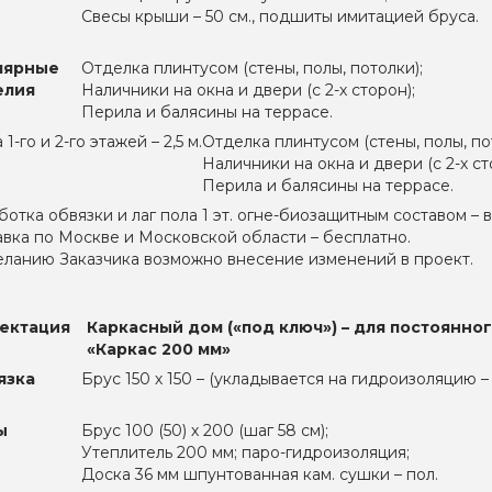
Свесы крыши – 50 см., подшиты имитацией бруса.
лярные
Отделка плинтусом (стены, полы, потолки);
елия
Наличники на окна и двери (с 2-х сторон);
Перила и балясины на террасе.
1-го и 2-го этажей – 2,5 м.
Отделка плинтусом (стены, полы, по
Наличники на окна и двери (с 2-х ст
Перила и балясины на террасе.
ботка обвязки и лаг пола 1 эт. огне-биозащитным составом – 
авка по Москве и Московской области – бесплатно.
еланию Заказчика возможно внесение изменений в проект.
ектация
Каркасный дом («под ключ») – для постоянно
«Каркас 200 мм»
язка
Брус 150 х 150 – (укладывается на гидроизоляцию –
ы
Брус 100 (50) х 200 (шаг 58 см);
Утеплитель 200 мм; паро-гидроизоляция;
Доска 36 мм шпунтованная кам. сушки – пол.