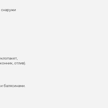
ы снаружи
еклопакет,
онник, отлив).
 и балясинами.