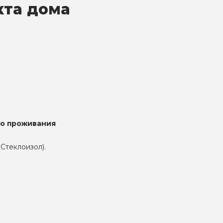
кта дома
го проживания
 Стеклоизол).