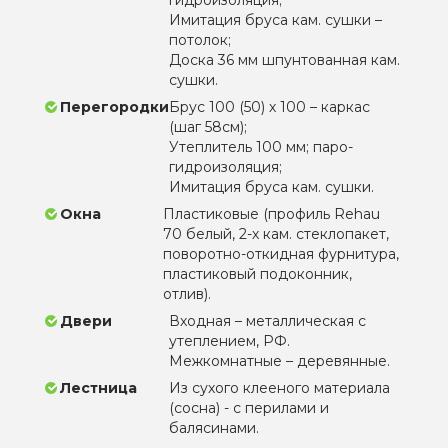
Имитация бруса кам. сушки –
потолок;
Доска 36 мм шпунтованная кам.
сушки.
Перегородки
Брус 100 (50) х 100 – каркас
(шаг 58см);
Утеплитель 100 мм; паро-
гидроизоляция;
Имитация бруса кам. сушки.
Окна
Пластиковые (профиль Rehau
70 белый, 2-х кам. стеклопакет,
поворотно-откидная фурнитура,
пластиковый подоконник,
отлив).
Двери
Входная – металлическая с
утеплением, РФ.
Межкомнатные – деревянные.
Лестница
Из сухого клееного материала
(сосна) - с перилами и
балясинами.