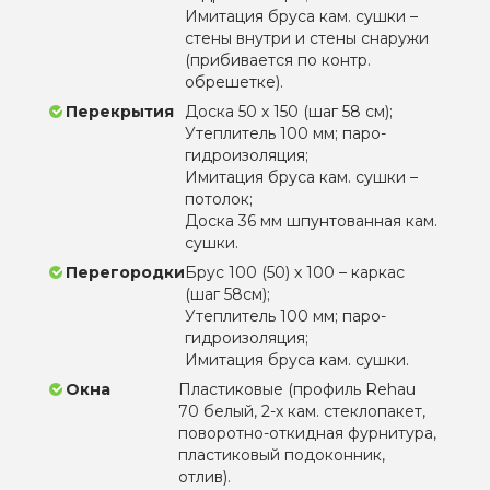
Имитация бруса кам. сушки –
стены внутри и стены снаружи
(прибивается по контр.
обрешетке).
Перекрытия
Доска 50 х 150 (шаг 58 см);
Утеплитель 100 мм; паро-
гидроизоляция;
Имитация бруса кам. сушки –
потолок;
Доска 36 мм шпунтованная кам.
сушки.
Перегородки
Брус 100 (50) х 100 – каркас
(шаг 58см);
Утеплитель 100 мм; паро-
гидроизоляция;
Имитация бруса кам. сушки.
Окна
Пластиковые (профиль Rehau
70 белый, 2-х кам. стеклопакет,
поворотно-откидная фурнитура,
пластиковый подоконник,
отлив).