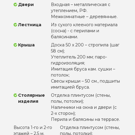
Двери
Входная – металлическая с
утеплением, РФ.
Межкомнатные – деревянные.
Лестница
Из сухого клееного материала
(сосна) - с перилами и
балясинами.
Крыша
Доска 50 х 200 – стропила (шаг
58 см);
Утеплитель 200 мм; паро-
гидроизоляция;
Имитация бруса кам. сушки –
потолок;
Свесы крыши – 50 см., подшиты
имитацией бруса.
Столярные
Отделка плинтусом (стены,
изделия
полы, потолки);
Наличники на окна и двери (с
2-х сторон);
Перила и балясины на террасе.
Высота 1-го и 2-го
Отделка плинтусом (стены,
этажей – 2,5 м.
полы, потолки);