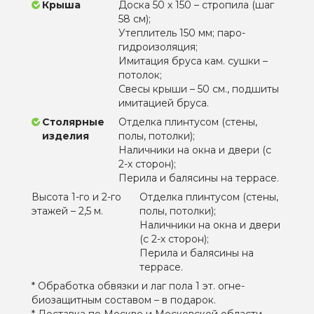
Крыша
Доска 50 х 150 – стропила (шаг
58 см);
Утеплитель 150 мм; паро-
гидроизоляция;
Имитация бруса кам. сушки –
потолок;
Свесы крыши – 50 см., подшиты
имитацией бруса.
Столярные
Отделка плинтусом (стены,
изделия
полы, потолки);
Наличники на окна и двери (с
2-х сторон);
Перила и балясины на террасе.
Высота 1-го и 2-го
Отделка плинтусом (стены,
этажей – 2,5 м.
полы, потолки);
Наличники на окна и двери
(с 2-х сторон);
Перила и балясины на
террасе.
* Обработка обвязки и лаг пола 1 эт. огне-
биозащитным составом – в подарок.
* Доставка по Москве и Московской области –