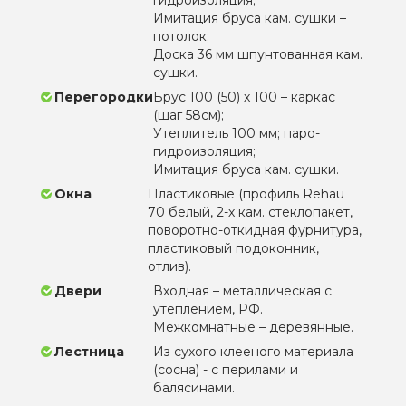
Имитация бруса кам. сушки –
потолок;
Доска 36 мм шпунтованная кам.
сушки.
Перегородки
Брус 100 (50) х 100 – каркас
(шаг 58см);
Утеплитель 100 мм; паро-
гидроизоляция;
Имитация бруса кам. сушки.
Окна
Пластиковые (профиль Rehau
70 белый, 2-х кам. стеклопакет,
поворотно-откидная фурнитура,
пластиковый подоконник,
отлив).
Двери
Входная – металлическая с
утеплением, РФ.
Межкомнатные – деревянные.
Лестница
Из сухого клееного материала
(сосна) - с перилами и
балясинами.