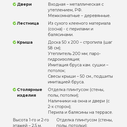
Двери
Входная – металлическая с
утеплением, РФ.
Межкомнатные – деревянные.
Лестница
Из сухого клееного материала
(сосна) - с перилами и
балясинами.
Крыша
Доска 50 х 200 – стропила (шаг
58 см);
Утеплитель 200 мм; паро-
гидроизоляция;
Имитация бруса кам. сушки –
потолок;
Свесы крыши – 50 см., подшиты
имитацией бруса.
Столярные
Отделка плинтусом (стены,
изделия
полы, потолки);
Наличники на окна и двери (с
2-х сторон);
Перила и балясины на террасе.
Высота 1-го и 2-го
Отделка плинтусом (стены,
этажей – 2,5 м.
полы, потолки);