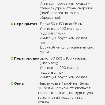
Имитация бруса кам. сушки –
стены внутри и стены снаружи
(прибивается по контр.
обрешетке).
Перекрытия
Доска 50 х 150 (шаг 58 см);
Утеплитель 100 мм; паро-
гидроизоляция;
Имитация бруса кам. сушки –
потолок;
Доска 36 мм шпунтованная кам.
сушки.
Перегородки
Брус 100 (50) х 100 – каркас
(шаг 58см);
Утеплитель 100 мм; паро-
гидроизоляция;
Имитация бруса кам. сушки.
Окна
Пластиковые (профиль Rehau
70 белый, 2-х кам. стеклопакет,
поворотно-откидная фурнитура,
пластиковый подоконник,
отлив).