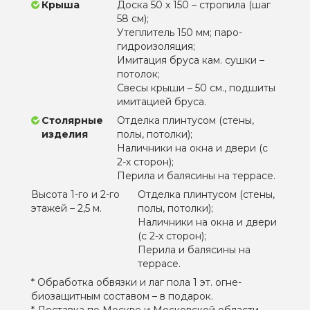
Крыша
Доска 50 х 150 – стропила (шаг
58 см);
Утеплитель 150 мм; паро-
гидроизоляция;
Имитация бруса кам. сушки –
потолок;
Свесы крыши – 50 см., подшиты
имитацией бруса.
Столярные
Отделка плинтусом (стены,
изделия
полы, потолки);
Наличники на окна и двери (с
2-х сторон);
Перила и балясины на террасе.
Высота 1-го и 2-го
Отделка плинтусом (стены,
этажей – 2,5 м.
полы, потолки);
Наличники на окна и двери
(с 2-х сторон);
Перила и балясины на
террасе.
* Обработка обвязки и лаг пола 1 эт. огне-
биозащитным составом – в подарок.
* Доставка по Москве и Московской области –