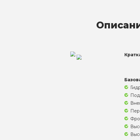
Описани
Кратк
Базов
Гид
Под
Внеш
Пере
Фро
Высо
Высо