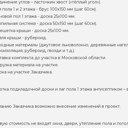
инение углов – ласточкин хвост («тёплый угол»).
 пола 1 и 2 этажа - брус 100х150 мм (шаг 60см).
овой пол 1 этажа - доска 25х100 мм.
пильная система - доска 50х150 мм (шаг 60см).
ешетка крыши - доска 25х100 мм.
вля крыши - рубероид.
ходные материалы (джутовое льноволокно, деревянные нагел
оизоляция, рубероид, гвозди и т.д.).
тавка комплекта до участка в Московской области.
рузка материала на участке.
ка на участке Заказчика.
тка подкладочной доски и лаг пола 1 этажа антисептиком 
анию Заказчика возможно внесение изменений в проект.
вую стоимость не входят окна, двери, утепление пола и пото