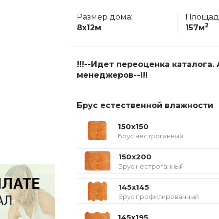
Размер дома:
Площад
2
8x12м
157м
!!!--Идет переоценка каталога
менеджеров--!!!
Брус естественной влажности
150x150
Брус нестроганный
150x200
Брус нестроганный
145x145
Брус профилированный
145x195