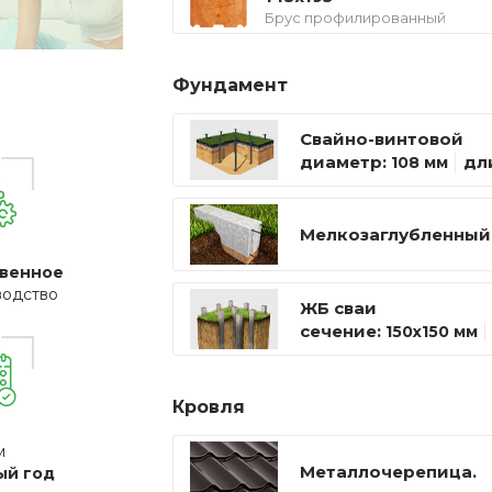
Брус профилированный
Фундамент
Свайно-винтовой
диаметр:
дл
108 мм
Мелкозаглубленный
венное
водство
ЖБ сваи
сечение:
150х150 мм
Кровля
м
Металлочерепица.
ый год