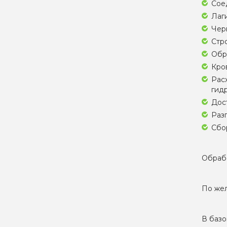
Соед
Лаги
Черн
Стро
Обр
Кро
Рас
гидр
Дос
Разг
Сбор
Обрабо
По жел
В базо