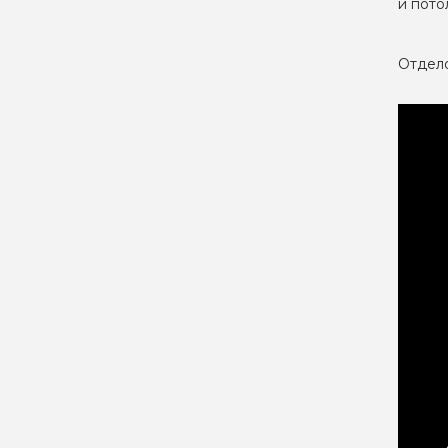
и пото
Отдело