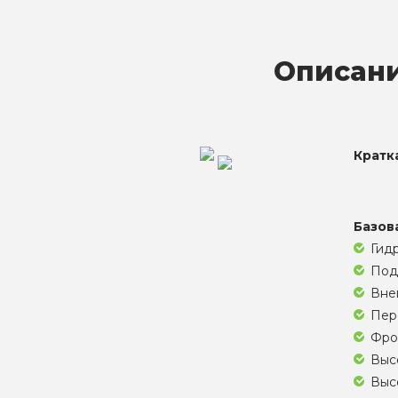
Описани
Кратк
Базов
Гид
Под
Внеш
Пере
Фро
Высо
Высо