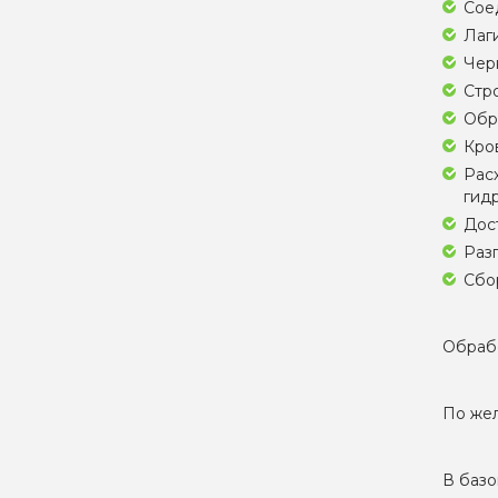
Соед
Лаги
Черн
Стро
Обр
Кро
Рас
гидр
Дос
Разг
Сбор
Обрабо
По жел
В базо