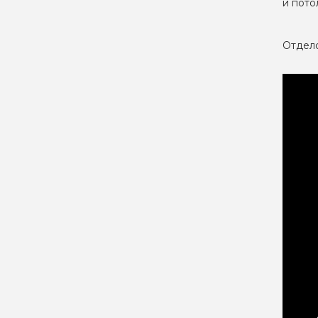
и пото
Отдело