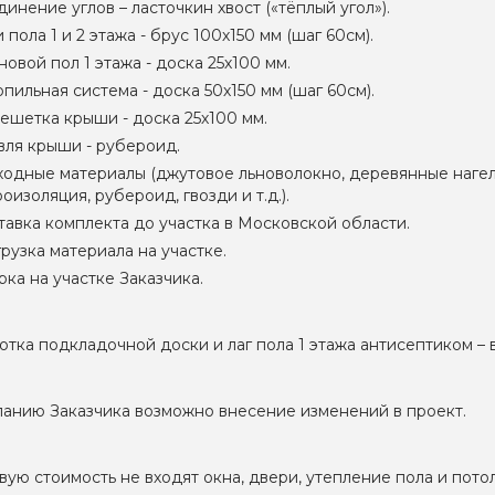
инение углов – ласточкин хвост («тёплый угол»).
 пола 1 и 2 этажа - брус 100х150 мм (шаг 60см).
овой пол 1 этажа - доска 25х100 мм.
пильная система - доска 50х150 мм (шаг 60см).
ешетка крыши - доска 25х100 мм.
вля крыши - рубероид.
ходные материалы (джутовое льноволокно, деревянные нагел
оизоляция, рубероид, гвозди и т.д.).
тавка комплекта до участка в Московской области.
рузка материала на участке.
ка на участке Заказчика.
тка подкладочной доски и лаг пола 1 этажа антисептиком 
анию Заказчика возможно внесение изменений в проект.
вую стоимость не входят окна, двери, утепление пола и пото