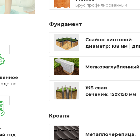
Брус профилированный
Фундамент
Свайно-винтовой
диаметр:
дл
108 мм
Мелкозаглубленный
венное
водство
ЖБ сваи
сечение:
150х150 мм
Кровля
м
Металлочерепица.
ый год