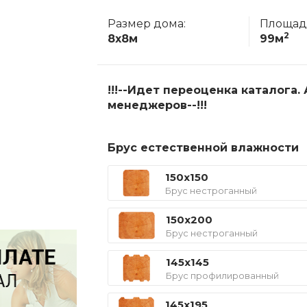
Размер дома:
Площад
2
8x8м
99м
!!!--Идет переоценка каталога
менеджеров--!!!
Брус естественной влажности
150x150
Брус нестроганный
150x200
Брус нестроганный
145x145
Брус профилированный
145x195