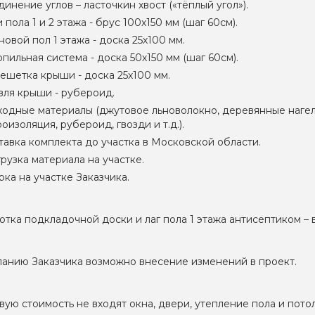
инение углов – ласточкин хвост («тёплый угол»).
 пола 1 и 2 этажа - брус 100х150 мм (шаг 60см).
овой пол 1 этажа - доска 25х100 мм.
пильная система - доска 50х150 мм (шаг 60см).
ешетка крыши - доска 25х100 мм.
вля крыши - рубероид.
ходные материалы (джутовое льноволокно, деревянные нагел
оизоляция, рубероид, гвозди и т.д.).
тавка комплекта до участка в Московской области.
рузка материала на участке.
ка на участке Заказчика.
тка подкладочной доски и лаг пола 1 этажа антисептиком 
анию Заказчика возможно внесение изменений в проект.
вую стоимость не входят окна, двери, утепление пола и пото