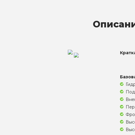
Описани
Кратк
Базов
Гид
Под
Внеш
Пере
Фро
Высо
Высо