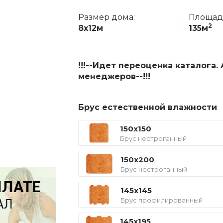
Размер дома:
Площад
2
8x12м
135м
!!!--Идет переоценка каталога
менеджеров--!!!
Брус естественной влажности
150x150
Брус нестроганный
150x200
Брус нестроганный
145x145
Брус профилированный
145x195