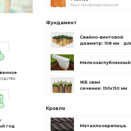
Брус профилированный
Фундамент
Свайно-винтовой
диаметр:
дл
108 мм
Мелкозаглубленный
венное
водство
ЖБ сваи
сечение:
150х150 мм
Кровля
м
Металлочерепица.
ый год