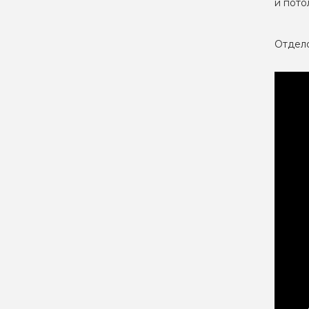
и пото
Отдело