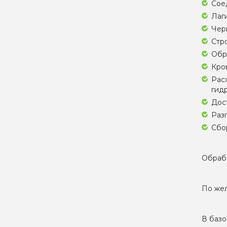
Соед
Лаги
Черн
Стро
Обр
Кро
Рас
гидр
Дос
Разг
Сбор
Обрабо
По жел
В базо