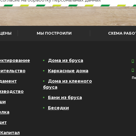
ЦЕНЫ
МЫ ПОСТРОИЛИ
СХЕМА РАБО
ектирование
Дома из бруса
ительство
Каркасные дома
По
дамент
Дома из клееного
бруса
изводство
Бани из бруса
ши
Беседки
елка
дит
 Капитал