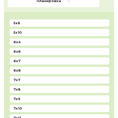
Планировка
5x6
5x10
6x4
6x6
6x7
6x8
7x7
7x8
7x9
7x10
7x11