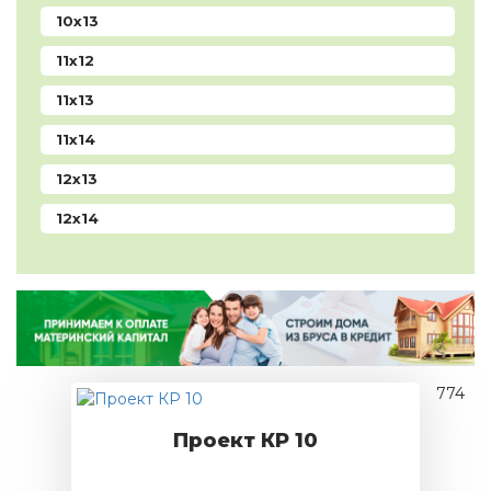
10x13
11x12
11x13
11x14
12x13
12x14
774
Проект КР 10