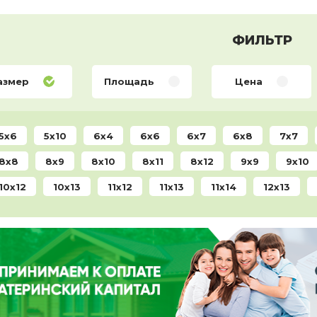
ФИЛЬТР
азмер
Площадь
Цена
5x6
5x10
6x4
6x6
6x7
6x8
7x7
8x8
8x9
8x10
8x11
8x12
9x9
9x10
10x12
10x13
11x12
11x13
11x14
12x13