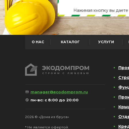
Нажимая кнопку вы дает
О НАС
КАТАЛОГ
УСЛУГИ
Про
Стро
Фун
manager@ecodomprom.ru
Про
пн-вс: с 8:00 до 20:00
Кры
Отд
2026 © «Дома из бруса»
Кре
* Не является офертой.