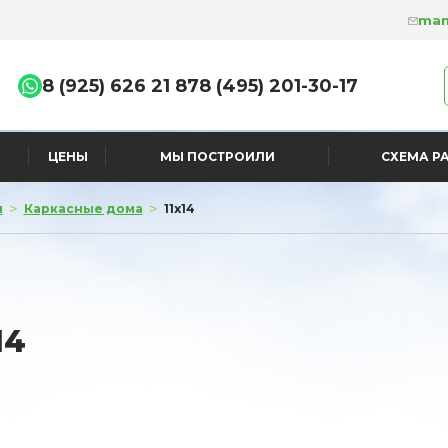
man
8 (925) 626 21 87
8 (495) 201-30-17
ЦЕНЫ
МЫ ПОСТРОИЛИ
СХЕМА Р
>
>
я
Каркасные дома
11x14
14