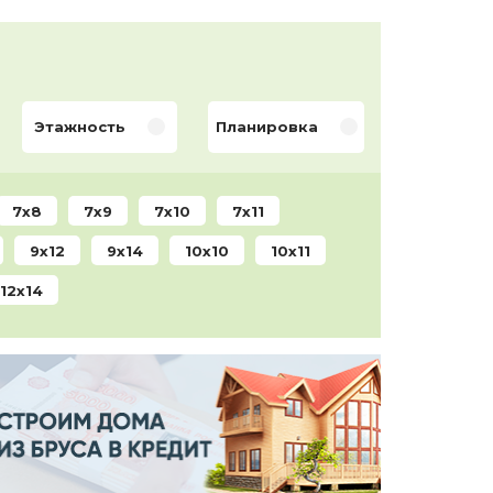
Этажность
Планировка
7x8
7x9
7x10
7x11
9x12
9x14
10x10
10x11
12x14