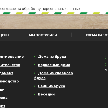
е
согласие
на обработку персональных данных
ЦЕНЫ
МЫ ПОСТРОИЛИ
СХЕМА РАБО
ектирование
Дома из бруса
ительство
Каркасные дома
По
дамент
Дома из клееного
бруса
изводство
Бани из бруса
ши
Беседки
елка
дит