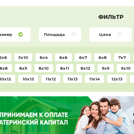
ФИЛЬТР
азмер
Площадь
Цена
5x6
5x10
6x4
6x6
6x7
6x8
7x7
8x8
8x9
8x10
8x11
8x12
9x9
9x10
10x12
10x13
11x12
11x13
11x14
12x13