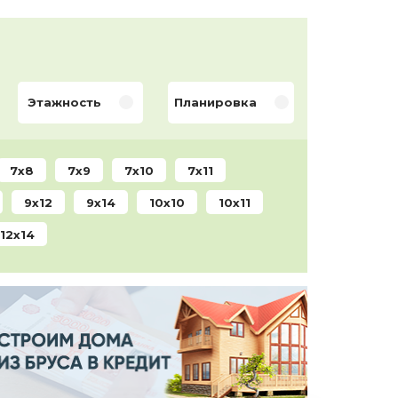
Этажность
Планировка
7x8
7x9
7x10
7x11
9x12
9x14
10x10
10x11
12x14