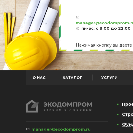
manager@ecodomprom.r
пн-вс: с 8:00 до 22:00
Нажимая кнопку вы дает
О НАС
КАТАЛОГ
УСЛУГИ
Про
Стро
Фун
manager@ecodomprom.ru