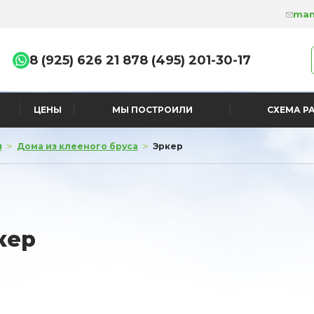
man
8 (925) 626 21 87
8 (495) 201-30-17
ЦЕНЫ
МЫ ПОСТРОИЛИ
СХЕМА Р
>
>
я
Дома из клееного бруса
Эркер
кер