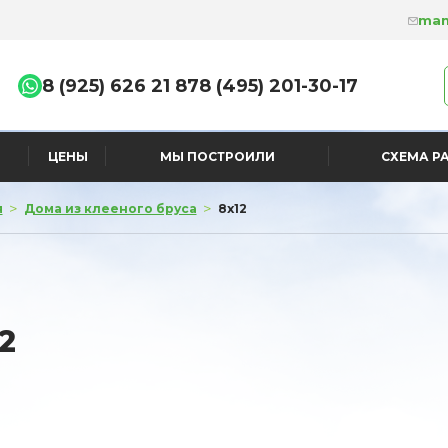
man
8 (925) 626 21 87
8 (495) 201-30-17
ЦЕНЫ
МЫ ПОСТРОИЛИ
СХЕМА Р
>
>
я
Дома из клееного бруса
8x12
2