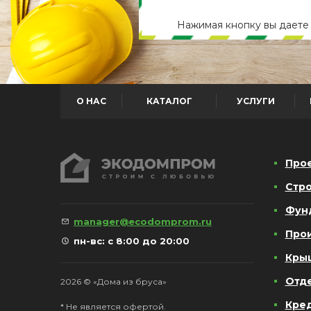
Нажимая кнопку вы дает
О НАС
КАТАЛОГ
УСЛУГИ
Про
Стро
Фун
manager@ecodomprom.ru
Про
пн-вс: с 8:00 до 20:00
Кры
Отд
2026 © «Дома из бруса»
Кре
* Не является офертой.