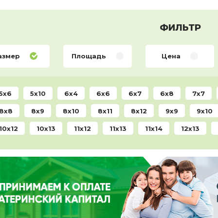
ФИЛЬТР
азмер
Площадь
Цена
5x6
5x10
6x4
6x6
6x7
6x8
7x7
8x8
8x9
8x10
8x11
8x12
9x9
9x10
10x12
10x13
11x12
11x13
11x14
12x13