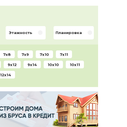
Этажность
Планировка
7x8
7x9
7x10
7x11
9x12
9x14
10x10
10x11
12x14