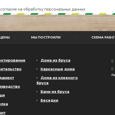
е
согласие
на обработку персональных данных
ЦЕНЫ
МЫ ПОСТРОИЛИ
СХЕМА РАБО
ектирование
Дома из бруса
ительство
Каркасные дома
По
дамент
Дома из клееного
бруса
изводство
Бани из бруса
ши
Беседки
елка
дит