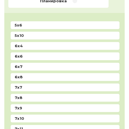
Планировка
5x6
5x10
6x4
6x6
6x7
6x8
7x7
7x8
7x9
7x10
7x11