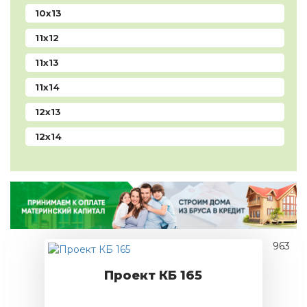
10x13
11x12
11x13
11x14
12x13
12x14
963
Проект КБ 165