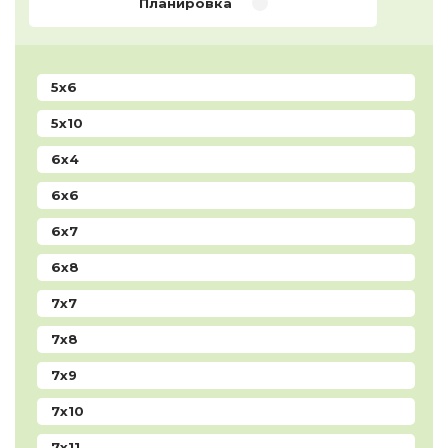
Планировка
5x6
5x10
6x4
6x6
6x7
6x8
7x7
7x8
7x9
7x10
7x11