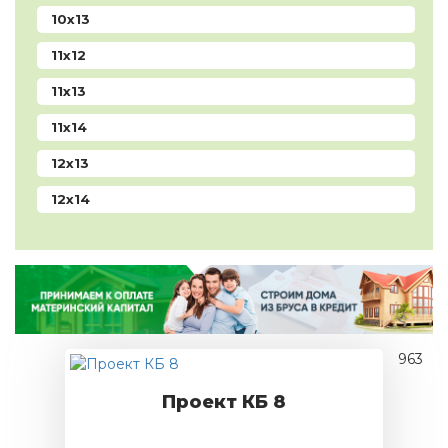
10x13
11x12
11x13
11x14
12x13
12x14
963
Проект КБ 8