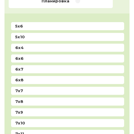
Планировка
5x6
5x10
6x4
6x6
6x7
6x8
7x7
7x8
7x9
7x10
7x11