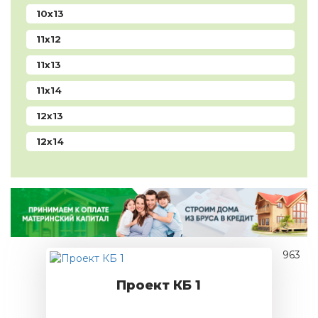
10x13
11x12
11x13
11x14
12x13
12x14
963
Проект КБ 1