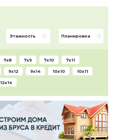
Этажность
Планировка
7x8
7x9
7x10
7x11
9x12
9x14
10x10
10x11
12x14