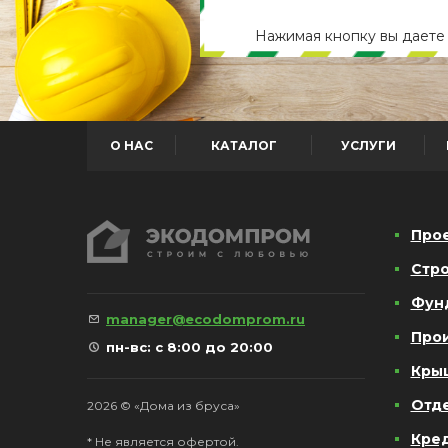
Нажимая кнопку вы дает
О НАС
КАТАЛОГ
УСЛУГИ
Про
Стро
Фун
manager@ecodomprom.ru
Про
пн-вс: с 8:00 до 20:00
Кры
Отд
2026 © «Дома из бруса»
Кре
* Не является офертой.