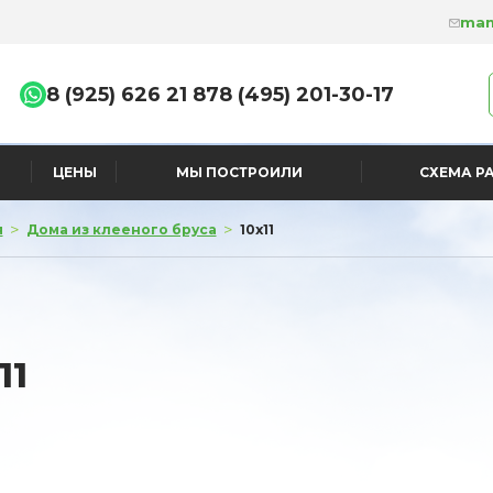
man
8 (925) 626 21 87
8 (495) 201-30-17
ЦЕНЫ
МЫ ПОСТРОИЛИ
СХЕМА Р
>
>
я
Дома из клееного бруса
10x11
11