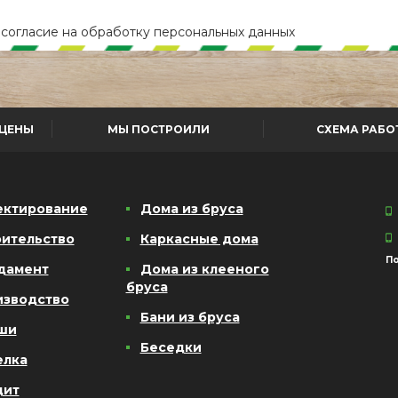
е
согласие
на обработку персональных данных
ЦЕНЫ
МЫ ПОСТРОИЛИ
СХЕМА РАБО
ектирование
Дома из бруса
ительство
Каркасные дома
По
дамент
Дома из клееного
бруса
изводство
Бани из бруса
ши
Беседки
елка
дит