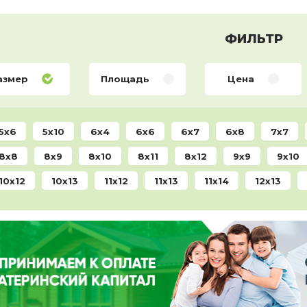
ФИЛЬТР
азмер
Площадь
Цена
5x6
5x10
6x4
6x6
6x7
6x8
7x7
8x8
8x9
8x10
8x11
8x12
9x9
9x10
10x12
10x13
11x12
11x13
11x14
12x13