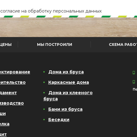
е
согласие
на обработку персональных данных
ЦЕНЫ
МЫ ПОСТРОИЛИ
СХЕМА РАБО
ектирование
Дома из бруса
ительство
Каркасные дома
По
дамент
Дома из клееного
бруса
изводство
Бани из бруса
ши
Беседки
елка
дит