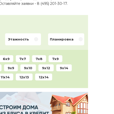
тавляйте заявки - 8 (495) 201-30-17.
Этажность
Планировка
6x9
7x7
7x8
7x9
9x9
9x10
9x12
9x14
11x14
12х13
12x14