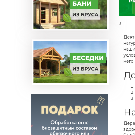
3
Деят
нату
наши
усло
него
До
На
Дере
здор