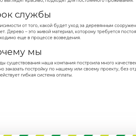
 10 выглядят красиво, подходят для постоянного проживания.
рок службы
висимости от того, какой будет уход за деревянным сооружен
лет. Дерево – это живой материал, которому требуется посто
ходимо еще в процессе возведения.
очему мы
оды существования наша компания построила много качествен
о заказать постройку по нашему или своему проекту, без отд
ействует гибкая система оплаты.