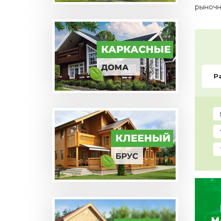
рыночны
Р