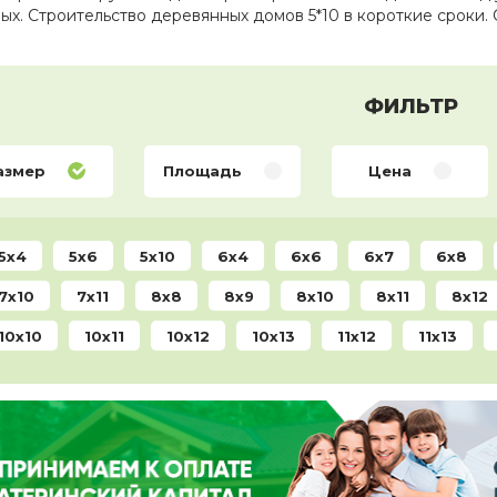
х. Строительство деревянных домов 5*10 в короткие сроки. Ос
ФИЛЬТР
азмер
Площадь
Цена
5x4
5x6
5x10
6x4
6x6
6x7
6x8
7x10
7x11
8x8
8x9
8x10
8x11
8x12
10x10
10x11
10x12
10x13
11x12
11x13