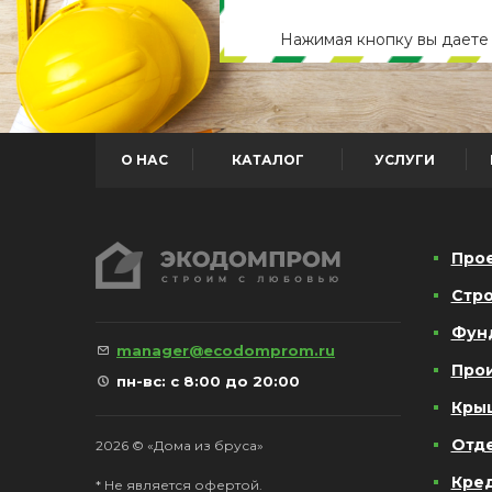
Нажимая кнопку вы дает
О НАС
КАТАЛОГ
УСЛУГИ
Про
Стро
Фун
manager@ecodomprom.ru
Про
пн-вс: с 8:00 до 20:00
Кры
Отд
2026 © «Дома из бруса»
Кре
* Не является офертой.