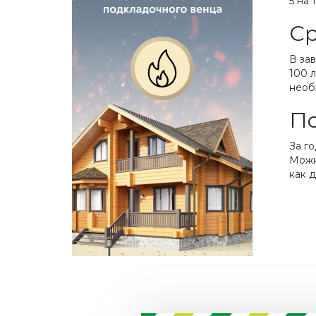
5 на
С
В за
100 
необ
П
За г
Можн
как д