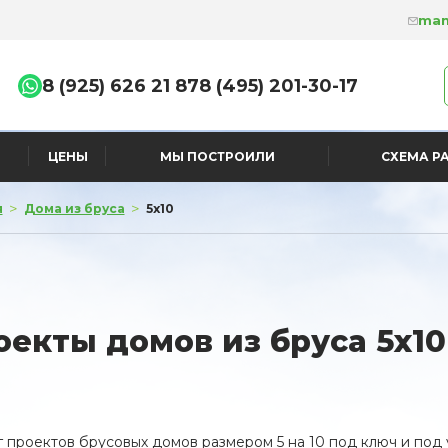
man
8 (925) 626 21 87
8 (495) 201-30-17
ЦЕНЫ
МЫ ПОСТРОИЛИ
СХЕМА Р
>
>
я
Дома из бруса
5x10
оекты домов из бруса 5х10
г проектов брусовых домов размером 5 на 10 под ключ и под