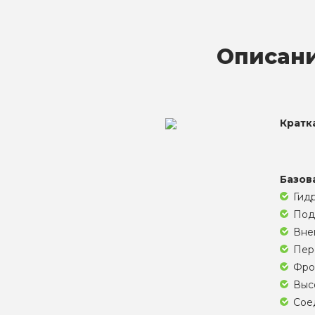
Описани
Кратк
Базов
Гид
Под
Внеш
Пере
Фро
Высо
Соед