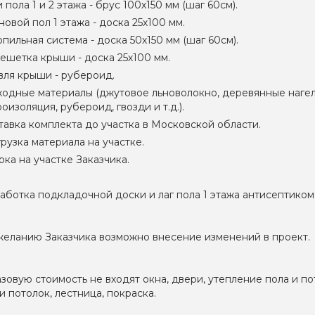
 пола 1 и 2 этажа - брус 100х150 мм (шаг 60см).
овой пол 1 этажа - доска 25х100 мм.
пильная система - доска 50х150 мм (шаг 60см).
ешетка крыши - доска 25х100 мм.
вля крыши - рубероид.
ходные материалы (джутовое льноволокно, деревянные нагел
оизоляция, рубероид, гвозди и т.д.).
тавка комплекта до участка в Московской области.
рузка материала на участке.
ка на участке Заказчика.
аботка подкладочной доски и лаг пола 1 этажа антисептико
желанию Заказчика возможно внесение изменений в проект.
зовую стоимость не входят окна, двери, утепление пола и по
и потолок, лестница, покраска.