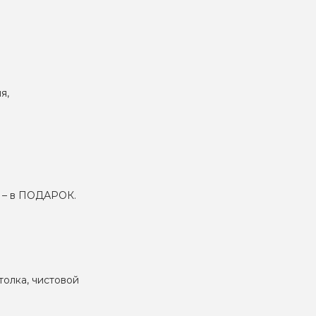
я,
м – в ПОДАРОК.
толка, чистовой