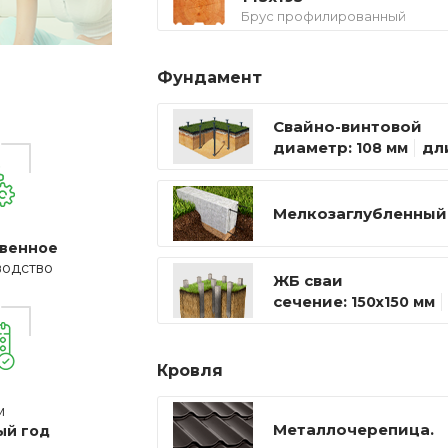
Брус профилированный
Фундамент
Свайно-винтовой
диаметр:
дл
108 мм
Мелкозаглубленный
венное
водство
ЖБ сваи
сечение:
150х150 мм
Кровля
м
Металлочерепица.
ый год