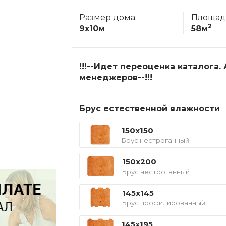
Размер дома:
Площад
2
9x10м
58м
!!!--Идет переоценка каталога
менеджеров--!!!
Брус естественной влажности
150x150
Брус нестроганный
150x200
Брус нестроганный
145x145
Брус профилированный
145x195