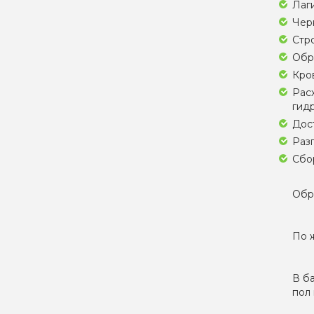
Лаги
Черн
Стро
Обр
Кро
Рас
гидр
Дос
Разг
Сбор
Обр
По 
В ба
пол 