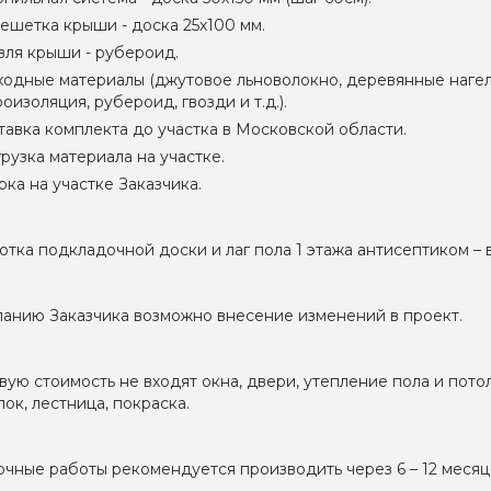
ешетка крыши - доска 25х100 мм.
вля крыши - рубероид.
ходные материалы (джутовое льноволокно, деревянные нагел
оизоляция, рубероид, гвозди и т.д.).
тавка комплекта до участка в Московской области.
рузка материала на участке.
ка на участке Заказчика.
тка подкладочной доски и лаг пола 1 этажа антисептиком 
анию Заказчика возможно внесение изменений в проект.
вую стоимость не входят окна, двери, утепление пола и пото
лок, лестница, покраска.
чные работы рекомендуется производить через 6 – 12 месяц