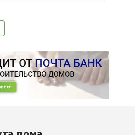
БНЕЕ
кта дома