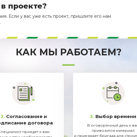
 в проекте?
я. Если у вас уже есть проект, пришлите его нам
.
КАК МЫ РАБОТАЕМ?
2.
Согласование и
3.
Выбор времени
одписание договора
В оговоренный день к в
привозится материал
Специалист приедет к вам
и приезжает бригада для строи
ично и при необходимости