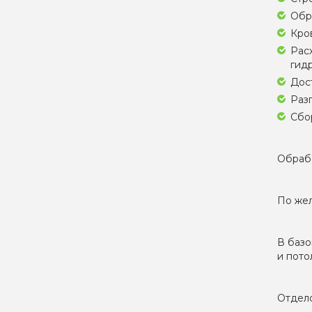
Обр
Кро
Рас
гидр
Дос
Разг
Сбор
Обрабо
По жел
В базо
и пото
Отдело