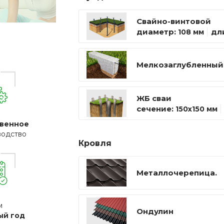
Свайно-винтовой
диаметр:
дл
108 мм
Мелкозаглубленный
ЖБ сваи
сечение:
150х150 мм
венное
водство
Кровля
Металлочерепица.
м
Ондулин
ый год