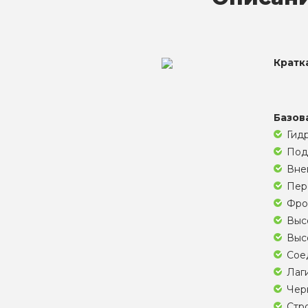
Кратк
Базов
Гид
Под
Внеш
Пере
Фро
Высо
Высо
Соед
Лаги
Черн
Стро