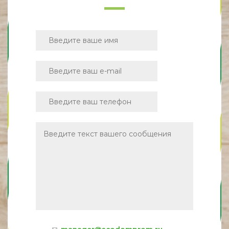
manager@ecodomprom.ru