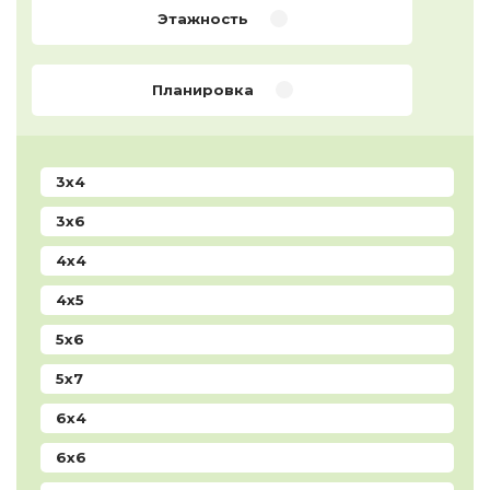
Этажность
Планировка
3х4
3х6
4х4
4х5
5x6
5x7
6x4
6x6