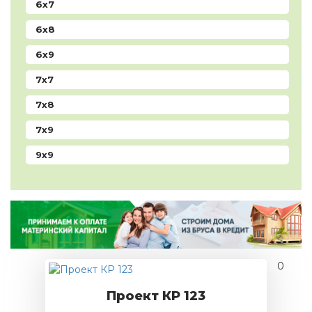
6x7
6x8
6x9
7x7
7x8
7x9
9x9
0
Проект КР 123