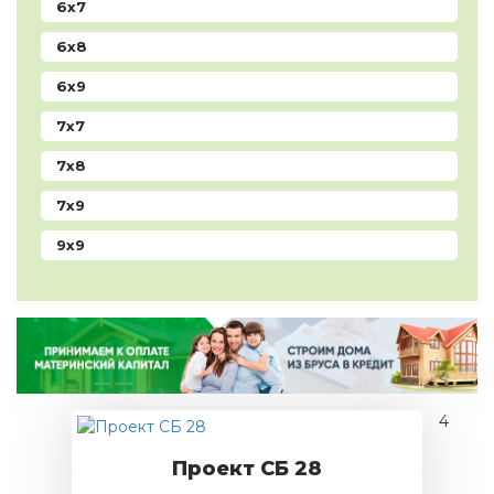
6x7
6x8
6x9
7x7
7x8
7x9
9x9
4
Проект СБ 28