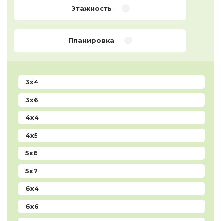
Этажность
Планировка
3х4
3х6
4х4
4х5
5x6
5x7
6x4
6x6